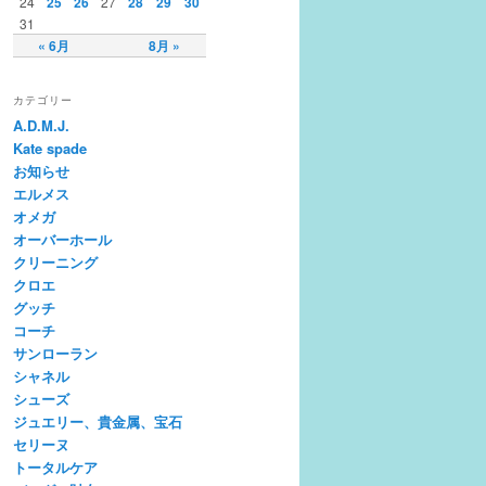
24
25
26
27
28
29
30
31
« 6月
8月 »
カテゴリー
A.D.M.J.
Kate spade
お知らせ
エルメス
オメガ
オーバーホール
クリーニング
クロエ
グッチ
コーチ
サンローラン
シャネル
シューズ
ジュエリー、貴金属、宝石
セリーヌ
トータルケア