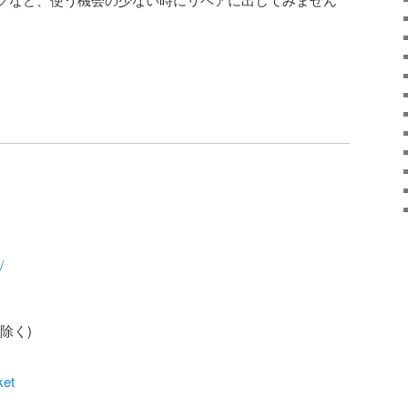
/
除く)
ket