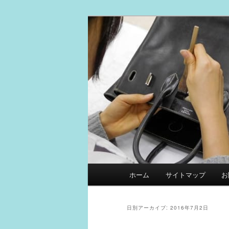
メ
サ
スマイルリペアセンター中の人
イ
ブ
ン
コ
革製品リペア
コ
ン
ン
テ
テ
ン
ン
ツ
ツ
へ
へ
移
移
動
動
メ
ホーム
サイトマップ
お
イ
ン
メ
日別アーカイブ:
2016年7月2日
ニ