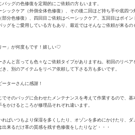
じバッグの色修復を定期的にご依頼の方もいます。
ーシックケア（外側全体色修復）、その後二回ほど持ち手や底四つ
（部分色修復）、四回目ご依頼はベーシックケア、五回目はポイ
バッグをご愛用している方もあり、最近ではそんなご依頼が来るの
りー」が何度もです！嬉しい♡
ーさんと言っても色々なご依頼タイプがありますね。初回のリペア
だき、別のアイテムをリペア依頼して下さる方も多いです。
ピーターさんに感謝！
じでそのバッグに合わせたメンテナンスを考えて作業するので、基
手をかけるところが修理品それぞれ違います。
いればいつもより保湿を多くしたり、オゾンを多めにかけたり、ダ
は出来るだけ革の質感を残す色修復をしたりなど・・・