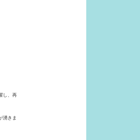
ナ
ビ
ゲ
ー
シ
ョ
ン
躍し、再
が湧きま