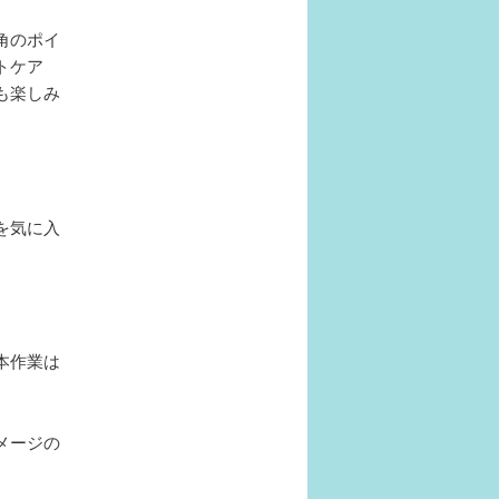
角のポイ
ントケア
も楽しみ
を気に入
本作業は
メージの