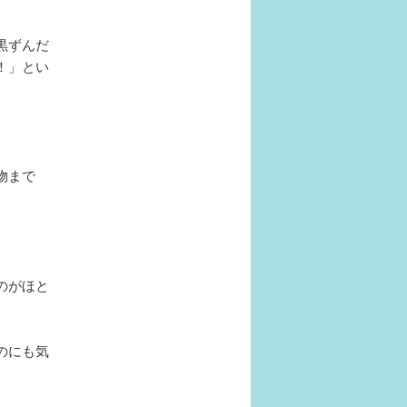
黒ずんだ
！」とい
物まで
。
のがほと
のにも気