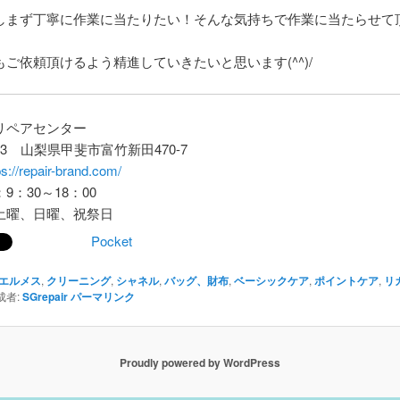
しまず丁寧に作業に当たりたい！そんな気持ちで作業に当たらせて
ご依頼頂けるよう精進していきたいと思います(^^)/
リペアセンター
113 山梨県甲斐市富竹新田470-7
ps://repair-brand.com/
9：30～18：00
土曜、日曜、祝祭日
Pocket
エルメス
,
クリーニング
,
シャネル
,
バッグ、財布
,
ベーシックケア
,
ポイントケア
,
リ
者:
SGrepair
パーマリンク
Proudly powered by WordPress