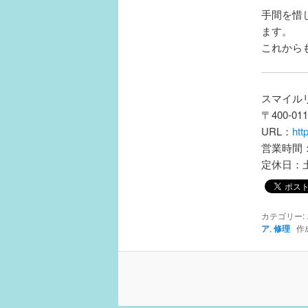
手間を惜
ます。
これからも
スマイル
〒400-0
URL：
htt
営業時間：
定休日：
カテゴリー:
ア
,
修理
作成