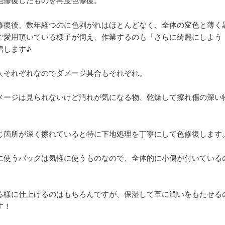
修復後、数年経つのに色剥がれはほとんどなく、全体の変色と薄く
ご愛用頂いている様子が伺え、作業するのも「さらに綺麗にしよう
増します♪
人それぞれなのでダメージ具合もそれぞれ。
メージは見られないけど汚れが気になる物、乾燥して擦れ傷の深い
じ箇所が深く擦れていると特に下地処理を丁寧にして色修復します
に使うバッグは気軽に使うものなので、全体的に小傷が付いている
る様に仕上げるのはもちろんですが、保湿して革に潤いをもたせる
す！