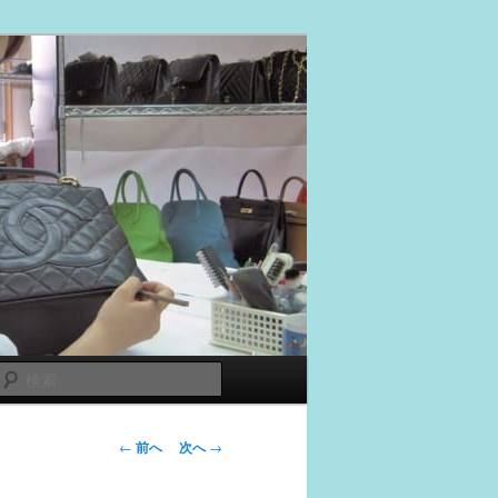
検
索
投
←
前へ
次へ
→
稿