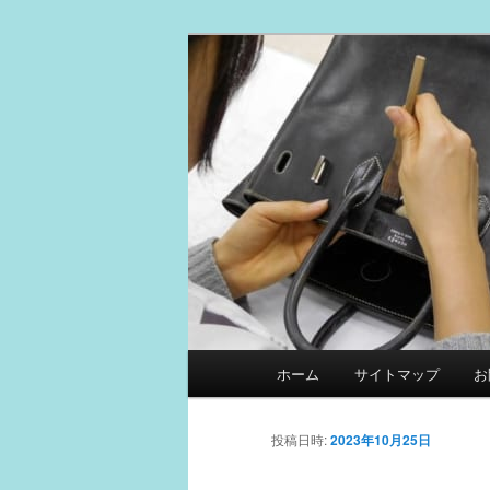
メ
スマイルリペアセンター中の人
イ
ン
革製品リペア
コ
ン
テ
ン
ツ
へ
移
動
メ
ホーム
サイトマップ
お
イ
ン
メ
投稿日時:
2023年10月25日
ニ