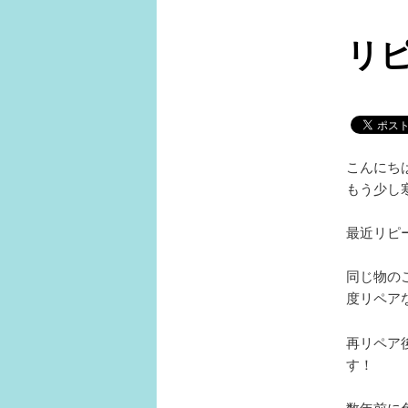
ュ
ー
リ
こんにち
もう少し寒
最近リピ
同じ物の
度リペア
再リペア
す！
数年前に