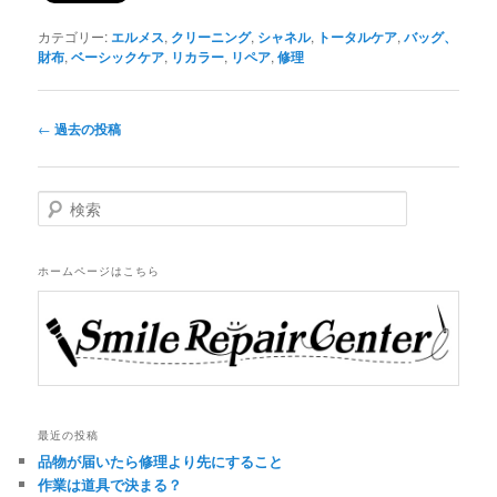
カテゴリー:
エルメス
,
クリーニング
,
シャネル
,
トータルケア
,
バッグ、
財布
,
ベーシックケア
,
リカラー
,
リペア
,
修理
投
←
過去の投稿
稿
ナ
ビ
検
ゲ
索
ー
シ
ホームページはこちら
ョ
ン
最近の投稿
品物が届いたら修理より先にすること
作業は道具で決まる？