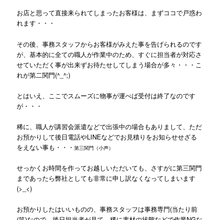
お店と思って直接来られてしまったお客様は、まずココで戸惑わ
れます・・・
その後、事務スタッフからお客様がみえた事を告げられるのです
が、基本的に全ての職人が作業中のため、すぐに担当者が対応さ
せていただく事が出来ずお待たせしてしまう場合が多々・・・こ
れが第二関門(^_^;)
とはいえ、ここでスムーズに物事が運べば受付は終了なのです
が・・・
稀に、職人が講習会派遣などで出張中の場合もありまして、ただ
お預かりして後日電話やLINEなどでお見積りをお知らせせざる
をえない事も・・・
第三関門（小声）
せっかくお時間を作ってお越しいただいても、さすがに第三関門
まであったら弊社としても非常に申し訳なくなってしまいます
(>_<)
お預かりしたはいいものの、事務スタッフは事務専門(当たり前
(笑)なので、後日担当者が見て、稀に素材の状態などで作業NGな