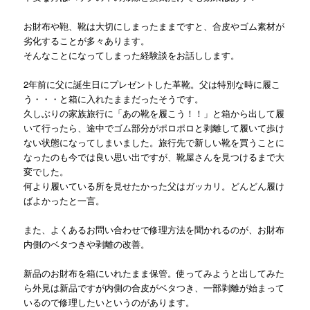
お財布や鞄、靴は大切にしまったままですと、合皮やゴム素材が
劣化することが多々あります。
そんなことになってしまった経験談をお話しします。
2年前に父に誕生日にプレゼントした革靴。父は特別な時に履こ
う・・・と箱に入れたままだったそうです。
久しぶりの家族旅行に「あの靴を履こう！！」と箱から出して履
いて行ったら、途中でゴム部分がポロポロと剥離して履いて歩け
ない状態になってしまいました。旅行先で新しい靴を買うことに
なったのも今では良い思い出ですが、靴屋さんを見つけるまで大
変でした。
何より履いている所を見せたかった父はガッカリ。どんどん履け
ばよかったと一言。
また、よくあるお問い合わせで修理方法を聞かれるのが、お財布
内側のベタつきや剥離の改善。
新品のお財布を箱にいれたまま保管。使ってみようと出してみた
ら外見は新品ですが内側の合皮がベタつき、一部剥離が始まって
いるので修理したいというのがあります。