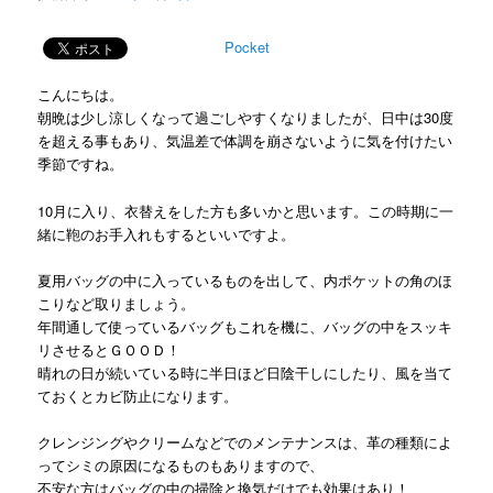
Pocket
こんにちは。
朝晩は少し涼しくなって過ごしやすくなりましたが、日中は30度
を超える事もあり、気温差で体調を崩さないように気を付けたい
季節ですね。
10月に入り、衣替えをした方も多いかと思います。この時期に一
緒に鞄のお手入れもするといいですよ。
夏用バッグの中に入っているものを出して、内ポケットの角のほ
こりなど取りましょう。
年間通して使っているバッグもこれを機に、バッグの中をスッキ
リさせるとＧＯＯＤ！
晴れの日が続いている時に半日ほど日陰干しにしたり、風を当て
ておくとカビ防止になります。
クレンジングやクリームなどでのメンテナンスは、革の種類によ
ってシミの原因になるものもありますので、
不安な方はバッグの中の掃除と換気だけでも効果はあり！