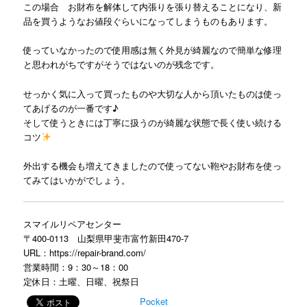
この場合 お財布を解体して内張りを張り替えることになり、新
品を買うようなお値段ぐらいになってしまうものもあります。
使っていなかったので使用感は無く外見が綺麗なので簡単な修理
と思われがちですがそうではないのが残念です。
せっかく気に入って買ったものや大切な人から頂いたものは使っ
てあげるのが一番です♪
そして使うときには丁寧に扱うのが綺麗な状態で長く使い続ける
コツ
外出する機会も増えてきましたので使ってない鞄やお財布を使っ
てみてはいかがでしょう。
スマイルリペアセンター
〒400-0113 山梨県甲斐市富竹新田470-7
URL：
https://repair-brand.com/
営業時間：9：30～18：00
定休日：土曜、日曜、祝祭日
Pocket