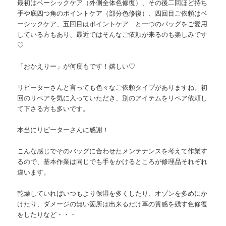
最初はベーシックケア（外側全体色修復）、その後二回ほど持ち
手や底四つ角のポイントケア（部分色修復）、四回目ご依頼はベ
ーシックケア、五回目はポイントケア と一つのバッグをご愛用
している方もあり、最近ではそんなご依頼が来るのも楽しみです
♡
「おかえりー」が何度もです！嬉しい♡
リピーターさんと言っても色々なご依頼タイプがありますね。初
回のリペアを気に入っていただき、別のアイテムをリペア依頼し
て下さる方も多いです。
本当にリピーターさんに感謝！
こんな感じでそのバッグに合わせたメンテナンスを考えて作業す
るので、基本作業は同じでも手をかけるところが修理品それぞれ
違います。
乾燥していればいつもより保湿を多くしたり、オゾンを多めにか
けたり、ダメージの無い箇所は出来るだけ革の質感を残す色修復
をしたりなど・・・