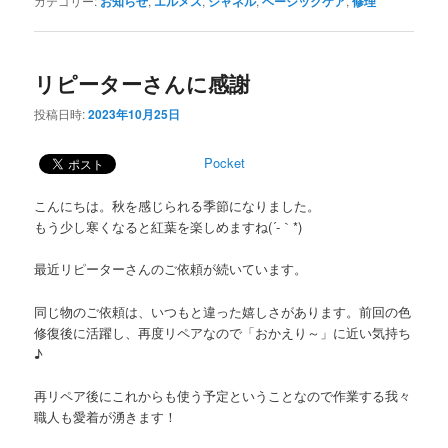
カテゴリー:
お知らせ
,
エルメス
,
シャネル
,
ベーシックケア
,
修理
リピーターさんに感謝
投稿日時:
2023年10月25日
Pocket
こんにちは。秋を感じられる季節になりました。
もう少し寒くなると紅葉を楽しめますね(´-｀*)
最近リピーターさんのご依頼が続いています。
同じ物のご依頼は、いつもと違った嬉しさがあります。前回の色
修復後に活躍し、再度リペアなので「おかえり～」に近い気持ち
♪
再リペア後にこれからも使う予定ということなので作業する我々
職人も愛着が湧きます！