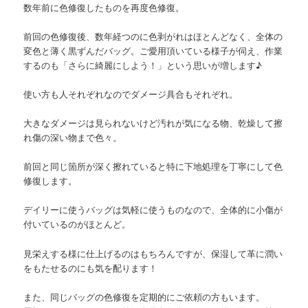
数年前に色修復したものを再度色修復。
前回の色修復後、数年経つのに色剥がれはほとんどなく、全体の
変色と薄く黒ずんだバッグ。ご愛用頂いている様子が伺え、作業
するのも「さらに綺麗にしよう！」という思いが増します♪
使い方も人それぞれなのでダメージ具合もそれぞれ。
大きなダメージは見られないけど汚れが気になる物、乾燥して擦
れ傷の深い物まで色々。
前回と同じ箇所が深く擦れていると特に下地処理を丁寧にして色
修復します。
デイリーに使うバッグは気軽に使うものなので、全体的に小傷が
付いているのがほとんど。
見栄えする様に仕上げるのはもちろんですが、保湿して革に潤い
をもたせるのにも気を配ります！
また、同じバッグの色修復を定期的にご依頼の方もいます。