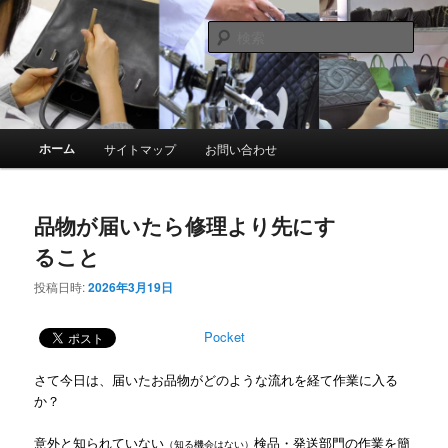
メ
サ
スマイルリペアセンター中の人ブログ
イ
ブ
検
ン
コ
索
コ
ン
革製品リペア専門店 スマイルリペ
ン
テ
アセンター
テ
ン
ン
ツ
メ
ホーム
サイトマップ
お問い合わせ
ツ
へ
イ
へ
移
ン
移
動
メ
品物が届いたら修理より先にす
動
ニ
ュ
ること
ー
投稿日時:
2026年3月19日
Pocket
さて今日は、届いたお品物がどのような流れを経て作業に入る
か？
意外と知られていない
検品・発送部門の作業を簡
（知る機会はない）