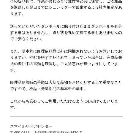
その送り状は、作業が終わるまで受付№と共に保管し、ご依頼品
を返送した翌日までにシュレッダーで破棄するよう社内規定があ
ります。
送っていただいたダンボールに貼り付けたままダンボールを処分
する事はありませんし、送り状を丸めて捨てる事もありませんの
でご安心ください。
また、基本的に修理依頼品以外は同梱されないようお願いしてお
りますが、やむを得ず同梱されてしまっていた場合は、完成品発
送の際に①の書類を確認し、ご返送忘れが無いようにしていま
す。
修理品到着時の手順は大切な品物をお預かりする上で重要なこと
ですので、検品・発送部門の基本中の基本。
これからも安心してご利用いただけるように心掛けてまいりま
す。
スマイルリペアセンター
〒400-0113 山梨県甲斐市富竹新田470-7