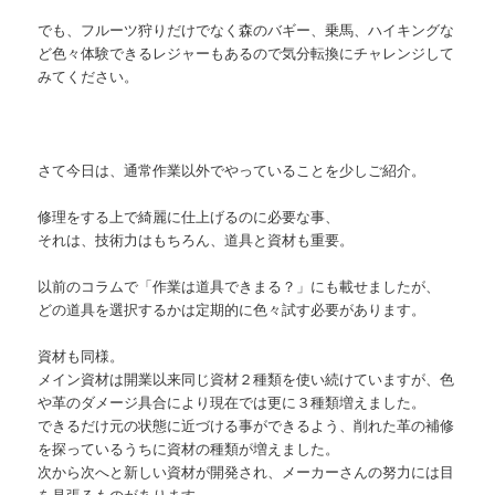
でも、フルーツ狩りだけでなく森のバギー、乗馬、ハイキングな
ど色々体験できるレジャーもあるので気分転換にチャレンジして
みてください。
さて今日は、通常作業以外でやっていることを少しご紹介。
修理をする上で綺麗に仕上げるのに必要な事、
それは、技術力はもちろん、道具と資材も重要。
以前のコラムで「作業は道具できまる？」にも載せましたが、
どの道具を選択するかは定期的に色々試す必要があります。
資材も同様。
メイン資材は開業以来同じ資材２種類を使い続けていますが、色
や革のダメージ具合により現在では更に３種類増えました。
できるだけ元の状態に近づける事ができるよう、削れた革の補修
を探っているうちに資材の種類が増えました。
次から次へと新しい資材が開発され、メーカーさんの努力には目
を見張るものがあります。