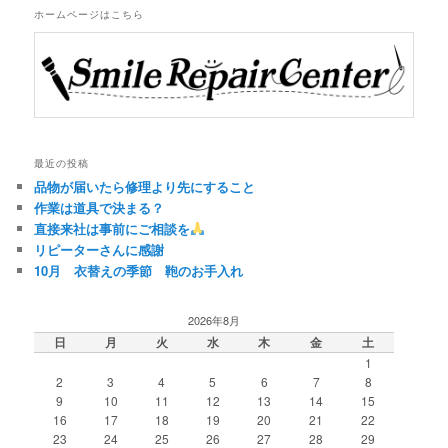
シ
ホームページはこちら
ョ
ン
最近の投稿
品物が届いたら修理より先にすること
作業は道具で決まる？
直接来社は事前にご相談を
リピーターさんに感謝
10月 衣替えの季節 鞄のお手入れ
2026年8月
日
月
火
水
木
金
土
1
2
3
4
5
6
7
8
9
10
11
12
13
14
15
16
17
18
19
20
21
22
23
24
25
26
27
28
29