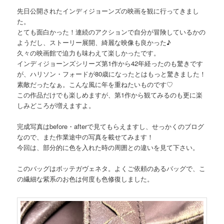
先日公開されたインディジョーンズの映画を観に行ってきまし
た。
とても面白かった！連続のアクションで自分が冒険しているかの
ようだし、ストーリー展開、綺麗な映像も良かった♪
久々の映画館で迫力も味わえて楽しかったです。
インディジョーンズシリーズ第1作から42年経ったのも驚きです
が、ハリソン・フォードが80歳になったとはもっと驚きました！
素敵だったなぁ。こんな風に年を重ねたいものです♡
この作品だけでも楽しめますが、第1作から観てみるのも更に楽
しみどころが増えますよ。
完成写真はbefore・afterで見てもらえますし、せっかくのブログ
なので、また作業途中の写真を載せてみます！
今回は、部分的に色を入れた時の周囲との違いを見て下さい。
このバッグはボッテガヴェネタ。よくご依頼のあるバッグで、こ
の繊細な紫系のお色は何度も色修復しました。