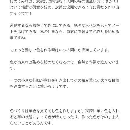
始めてみれば、意欲には関係なく人間の脳の側坐核(そくざかく)
という場所が興奮を始め、次第に没頭できるように意欲を作り出
すそうです！
運動するなら着替えて外に出てみる、勉強ならペンをもってノー
トを広げてみる、私の仕事なら、白衣に着替えて色作りを始める
事ですね。
ちょっと難しい色を作る時はいつの間にか没頭しています。
色が出来れば染めを始めたくなるので、自然と作業が進んでいま
す。
一つの小さな行動が意欲を引き出してその積み重ねが大きな目標
を達成することに繋がるようです。
色づくりは革色を見て同じ色を作りますが、実際に革に色を入れ
ると革の状態によって色が暗くなったり、作った色がそのまま入
らないことがあるんです。