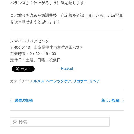
バランスよく仕上がるように気を配ります。
コバ塗りを含めた微調整後 色定着を確認しましたら、after写真
を後日載せようと思います！
スマイルリペアセンター
〒400-0113 山梨県甲斐市富竹新田470-7
営業時間：9：30～18：00
定休日：土曜、日曜、祝祭日
Pocket
カテゴリー:
エルメス
,
ベーシックケア
,
リカラー
,
リペア
投
←
過去の投稿
新しい投稿
→
稿
ナ
ビ
検
ゲ
索
ー