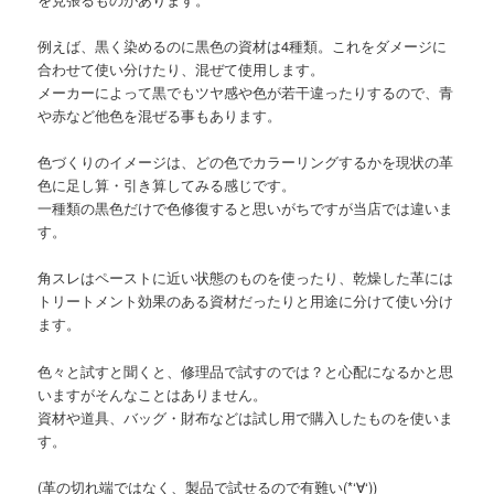
例えば、黒く染めるのに黒色の資材は4種類。これをダメージに
合わせて使い分けたり、混ぜて使用します。
メーカーによって黒でもツヤ感や色が若干違ったりするので、青
や赤など他色を混ぜる事もあります。
色づくりのイメージは、どの色でカラーリングするかを現状の革
色に足し算・引き算してみる感じです。
一種類の黒色だけで色修復すると思いがちですが当店では違いま
す。
角スレはペーストに近い状態のものを使ったり、乾燥した革には
トリートメント効果のある資材だったりと用途に分けて使い分け
ます。
色々と試すと聞くと、修理品で試すのでは？と心配になるかと思
いますがそんなことはありません。
資材や道具、バッグ・財布などは試し用で購入したものを使いま
す。
(革の切れ端ではなく、製品で試せるので有難い(*‘∀‘))