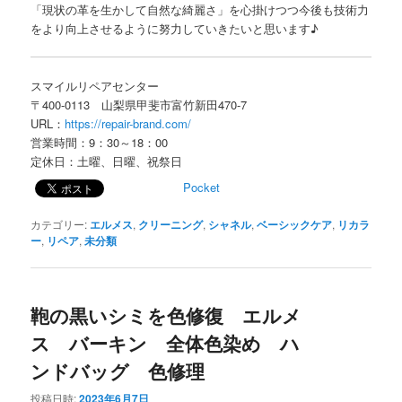
「現状の革を生かして自然な綺麗さ」を心掛けつつ今後も技術力
をより向上させるように努力していきたいと思います♪
スマイルリペアセンター
〒400-0113 山梨県甲斐市富竹新田470-7
URL：
https://repair-brand.com/
営業時間：9：30～18：00
定休日：土曜、日曜、祝祭日
Pocket
カテゴリー:
エルメス
,
クリーニング
,
シャネル
,
ベーシックケア
,
リカラ
ー
,
リペア
,
未分類
鞄の黒いシミを色修復 エルメ
ス バーキン 全体色染め ハ
ンドバッグ 色修理
投稿日時:
2023年6月7日