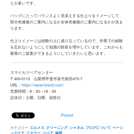
とが多いです。
バッグにとってバランスよく見栄えする仕上りをイメージして、
部分色修復のご案内になるか全体色修復のご案内になるかが決ま
ります。
仕上りイメージは経験の上に成り立っているので、作業での経験
を忘れないようにして知識の財産を増やしています。これからも
最善のご提案ができるようにしていきたいと思います。
スマイルリペアセンター
〒400-0113 山梨県甲斐市富竹新田470-7
URL：
https://repair-brand.com/
営業時間：9：30～18：00
定休日：土曜、日曜、祝祭日
Pocket
カテゴリー:
エルメス
,
クリーニング
,
シャネル
,
ブログについて
,
ベーシ
ックケア
,
リカラー
,
リペア
,
修理