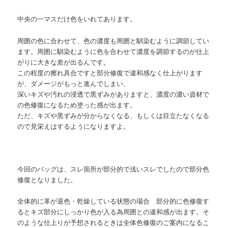
中央の一マスだけ色をいれてあります。
周囲の色に合わせて、色の濃度も周囲と馴染むように調節してい
ます。周囲に馴染むように色を合わせて濃度を調節するのが仕上
がりに大きな差が出るんです。
この程度の擦れ具合ですと部分修復で違和感なく仕上がります
が、ダメージがもっと進んでしまい、
深いキズや汚れの浸透で黒ずみがありますと、濃度の濃い資材で
の色修復になるため塗った感が出ます。
ただ、キズや黒ずみが分からなくなる、もしくは目立たなくなる
ので見栄えはするようになりますよ。
今回のバッグは、スレ箇所が部分的で浅いスレでしたので部分色
修復となりました。
全体的に革が退色・乾燥している状態の場合 部分的に色修復す
るとキズ部分にしっかり色が入る為周囲との違和感が出ます。そ
のような仕上りが予想されるときは全体色修復のご案内になるこ