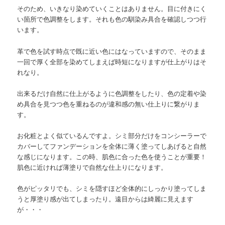
そのため、いきなり染めていくことはありません。目に付きにく
い箇所で色調整をします。それも色の馴染み具合を確認しつつ行
います。
革で色を試す時点で既に近い色にはなっていますので、そのまま
一回で厚く全部を染めてしまえば時短になりますが仕上がりはそ
れなり。
出来るだけ自然に仕上がるように色調整をしたり、色の定着や染
め具合を見つつ色を重ねるのが違和感の無い仕上りに繋がりま
す。
お化粧とよく似ているんですよ。シミ部分だけをコンシーラーで
カバーしてファンデーションを全体に薄く塗ってしあげると自然
な感じになります。この時、肌色に合った色を使うことが重要！
肌色に近ければ薄塗りで自然な仕上りになります。
色がピッタリでも、シミを隠すほど全体的にしっかり塗ってしま
うと厚塗り感が出てしまったり。遠目からは綺麗に見えます
が・・・