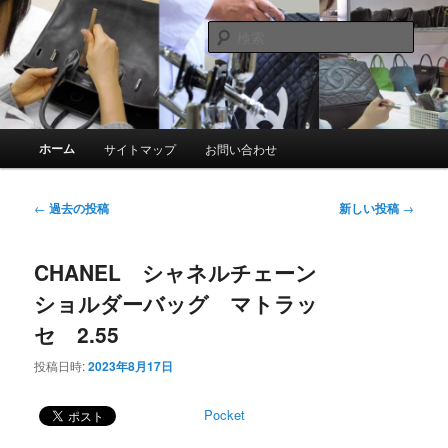
メ
サ
スマイルリペアセンター中の人ブログ
イ
ブ
検
ン
コ
索
コ
ン
革製品リペア専門店 スマイルリペ
ン
テ
アセンター
テ
ン
ン
ツ
メ
ホーム
サイトマップ
お問い合わせ
ツ
へ
イ
へ
移
ン
移
動
メ
投
←
過去の投稿
新しい投稿
→
動
ニ
稿
ュ
ナ
ー
CHANEL シャネルチェーン
ビ
ゲ
ショルダーバッグ マトラッ
ー
セ 2.55
シ
ョ
投稿日時:
2023年8月17日
ン
Pocket