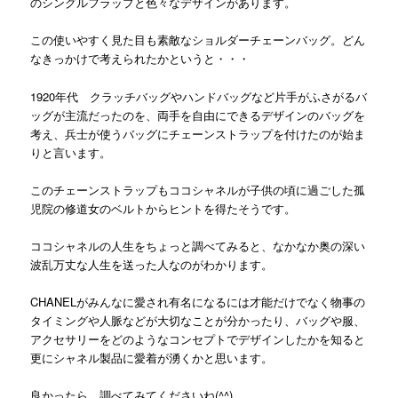
のシングルフラップと色々なデザインがあります。
この使いやすく見た目も素敵なショルダーチェーンバッグ。どん
なきっかけで考えられたかというと・・・
1920年代 クラッチバッグやハンドバッグなど片手がふさがるバ
ッグが主流だったのを、両手を自由にできるデザインのバッグを
考え、兵士が使うバッグにチェーンストラップを付けたのが始ま
りと言います。
このチェーンストラップもココシャネルが子供の頃に過ごした孤
児院の修道女のベルトからヒントを得たそうです。
ココシャネルの人生をちょっと調べてみると、なかなか奥の深い
波乱万丈な人生を送った人なのがわかります。
CHANELがみんなに愛され有名になるには才能だけでなく物事の
タイミングや人脈などが大切なことが分かったり、バッグや服、
アクセサリーをどのようなコンセプトでデザインしたかを知ると
更にシャネル製品に愛着が湧くかと思います。
良かったら、調べてみてくださいね(^^)