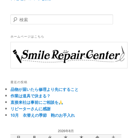
検
索
ホームページはこちら
最近の投稿
品物が届いたら修理より先にすること
作業は道具で決まる？
直接来社は事前にご相談を
リピーターさんに感謝
10月 衣替えの季節 鞄のお手入れ
2026年8月
日
月
火
水
木
金
土