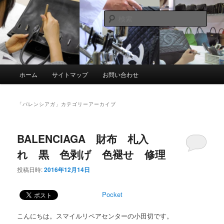
メ
サ
スマイルリペアセンター中の人ブログ
イ
ブ
検
ン
コ
索
コ
ン
革製品リペア専門店 スマイルリペ
ン
テ
アセンター
テ
ン
ン
ツ
メ
ホーム
サイトマップ
お問い合わせ
ツ
へ
イ
へ
移
ン
移
動
メ
「
バレンシアガ
」カテゴリーアーカイブ
動
ニ
ュ
ー
BALENCIAGA 財布 札入
れ 黒 色剥げ 色褪せ 修理
投稿日時:
2016年12月14日
Pocket
こんにちは。スマイルリペアセンターの小田切です。