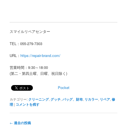
スマイルリペアセンター
TEL：055-279-7303
URL：
https://repair-brand.com/
営業時間：9:30～18:00
(第二・第四土曜、日曜、祝日除く)
Pocket
カテゴリー:
クリーニング
,
グッチ
,
バッグ、財布
,
リカラー
,
リペア
,
修
理
|
コメントを残す
投
←
過去の投稿