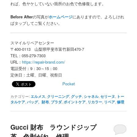
れば、色ヤケしていない箇所のお色で色修復します。
Before After
の写真が
ホームページ
にありますので、よろしけれ
ばタップしてご覧ください。
スマイルリペアセンター
〒400-0113 山梨県甲斐市富竹新田470-7
TEL：055-279-7303
URL：
https://repair-brand.com/
電話受付：9：30～15：00
定休日：土曜、日曜、祝祭日
Pocket
カテゴリー:
エルメス
,
クリーニング
,
グッチ
,
シャネル
,
セリーヌ
,
トー
タルケア
,
バッグ、財布
,
プラダ
,
ポイントケア
,
リカラー
,
リペア
,
修理
Gucci 財布 ラウンドジップ
革 色剥がれ 修理