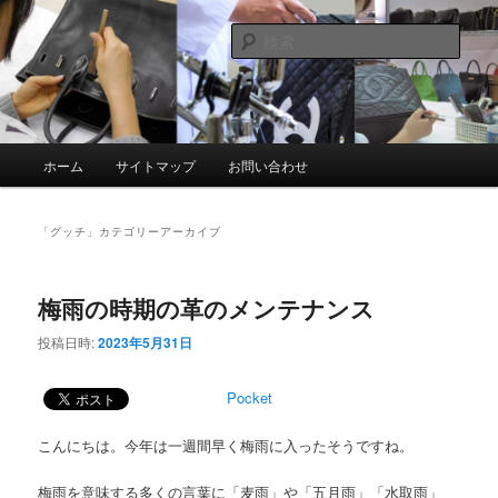
メ
サ
スマイルリペアセンター中の人ブログ
イ
ブ
検
ン
コ
索
コ
ン
革製品リペア専門店 スマイルリペ
ン
テ
アセンター
テ
ン
ン
ツ
メ
ホーム
サイトマップ
お問い合わせ
ツ
へ
イ
へ
移
ン
移
動
メ
「
グッチ
」カテゴリーアーカイブ
動
ニ
ュ
ー
梅雨の時期の革のメンテナンス
投稿日時:
2023年5月31日
Pocket
こんにちは。今年は一週間早く梅雨に入ったそうですね。
梅雨を意味する多くの言葉に「麦雨」や「五月雨」「水取雨」