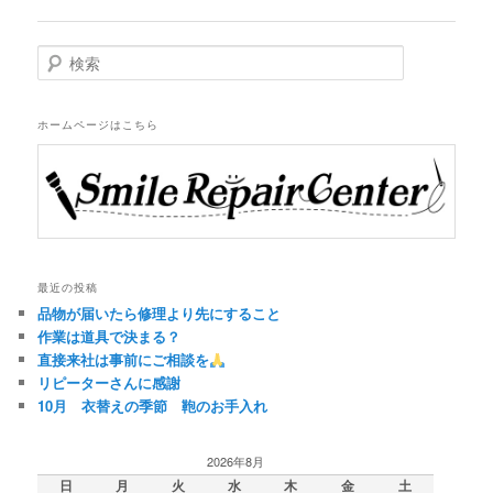
稿
ナ
ビ
検
ゲ
索
ー
シ
ホームページはこちら
ョ
ン
最近の投稿
品物が届いたら修理より先にすること
作業は道具で決まる？
直接来社は事前にご相談を
リピーターさんに感謝
10月 衣替えの季節 鞄のお手入れ
2026年8月
日
月
火
水
木
金
土