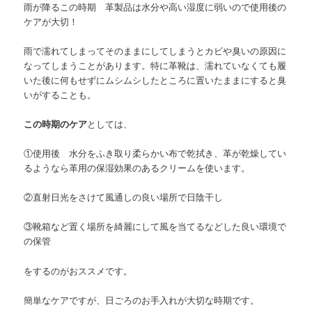
雨が降るこの時期 革製品は水分や高い湿度に弱いので使用後の
ケアが大切！
雨で濡れてしまってそのままにしてしまうとカビや臭いの原因に
なってしまうことがあります。特に革靴は、濡れていなくても履
いた後に何もせずにムシムシしたところに置いたままにすると臭
いがすることも。
この時期のケア
としては、
①使用後 水分をふき取り柔らかい布で乾拭き、革が乾燥してい
るようなら革用の保湿効果のあるクリームを使います。
②直射日光をさけて風通しの良い場所で日陰干し
③靴箱など置く場所を綺麗にして風を当てるなどした良い環境で
の保管
をするのがおススメです。
簡単なケアですが、日ごろのお手入れが大切な時期です。