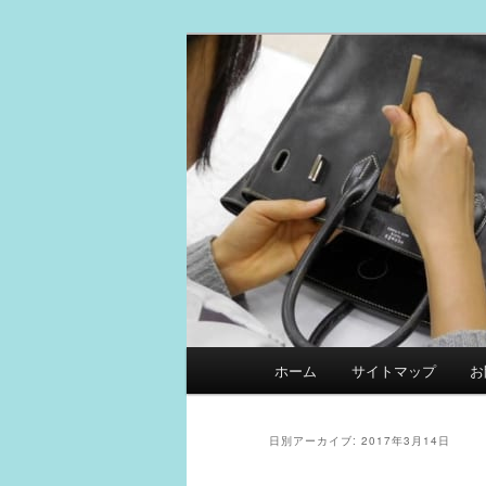
メ
サ
スマイルリペアセンター中の人
イ
ブ
ン
コ
革製品リペア
コ
ン
ン
テ
テ
ン
ン
ツ
ツ
へ
へ
移
移
動
動
メ
ホーム
サイトマップ
お
イ
ン
メ
日別アーカイブ:
2017年3月14日
ニ