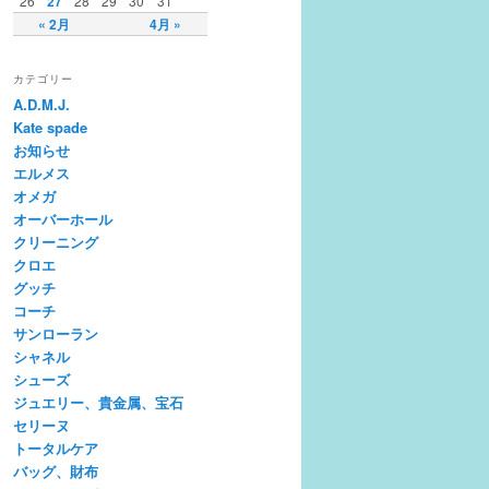
26
27
28
29
30
31
« 2月
4月 »
カテゴリー
A.D.M.J.
Kate spade
お知らせ
エルメス
オメガ
オーバーホール
クリーニング
クロエ
グッチ
コーチ
サンローラン
シャネル
シューズ
ジュエリー、貴金属、宝石
セリーヌ
トータルケア
バッグ、財布