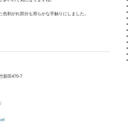
た色剥がれ部分も滑らかな手触りにしました。
竹新田470-7
/
ket