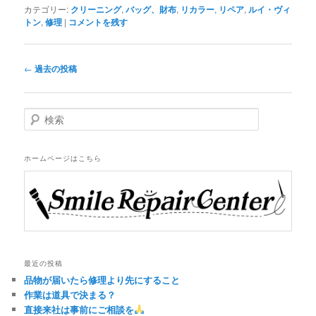
カテゴリー:
クリーニング
,
バッグ、財布
,
リカラー
,
リペア
,
ルイ・ヴィ
トン
,
修理
|
コメントを残す
投
←
過去の投稿
稿
ナ
ビ
検
ゲ
索
ー
シ
ホームページはこちら
ョ
ン
最近の投稿
品物が届いたら修理より先にすること
作業は道具で決まる？
直接来社は事前にご相談を