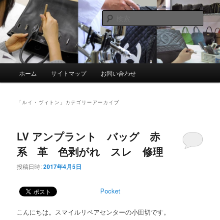
メ
サ
スマイルリペアセンター中の人ブログ
イ
ブ
検
ン
コ
索
コ
ン
革製品リペア専門店 スマイルリペ
ン
テ
アセンター
テ
ン
ン
ツ
メ
ホーム
サイトマップ
お問い合わせ
ツ
へ
イ
へ
移
ン
移
動
メ
「
ルイ・ヴィトン
」カテゴリーアーカイブ
動
ニ
ュ
ー
LV アンプラント バッグ 赤
系 革 色剥がれ スレ 修理
投稿日時:
2017年4月5日
Pocket
こんにちは。スマイルリペアセンターの小田切です。