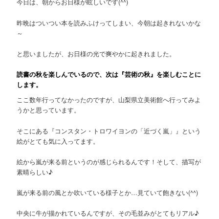
今日は、朝からお日様が眩しいです(^^)
昨晩はついつい本を読みふけってしまい、今朝は起きれないかな
～
と思いましたが、お日様の光で爽やかに起きれました。
読書の秋を楽しんでいるので、次は『芸術の秋』を楽しむことに
します。
ここ数年行ってなかったのですが、山梨県立美術館へ行ってみよ
うかと思っています。
そこにある『コンスタン・トロワイヨンの「近づく嵐」』という
絵がとても気に入ってます。
絵から嵐が来る前というのが感じられるんです！そして、描写が
素晴らしい♪
嵐が来る前の風とか吹いている様子とか…見ていて飽きない(^^)
中央に牛が描かれているんですが、その毛並みがとてもリアル♪