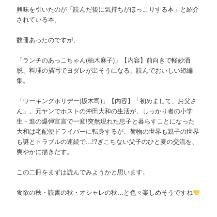
興味を引いたのが「読んだ後に気持ちがほっこりする本」と紹介
されている本。
数冊あったのですが、
「ランチのあっこちゃん(柚木麻子)」【内容】前向きで軽妙洒
脱、料理の描写でヨダレが出そうになる、読んでおいしい短編
集。
「ワーキングホリデー(坂木司)」【内容】「初めまして、お父さ
ん」。元ヤンでホストの沖田大和の生活が、しっかり者の小学
生・進の爆弾宣言で一変!突然現れた息子と暮らすことになった
大和は宅配便ドライバーに転身するが、荷物の世界も親子の世界
も謎とトラブルの連続で…!?ぎこちない父子のひと夏の交流を、
爽やかに描きだす。
この二冊をまずは読んでみようかと思います。
食欲の秋・読書の秋・オシャレの秋…と色々楽しめそうですね