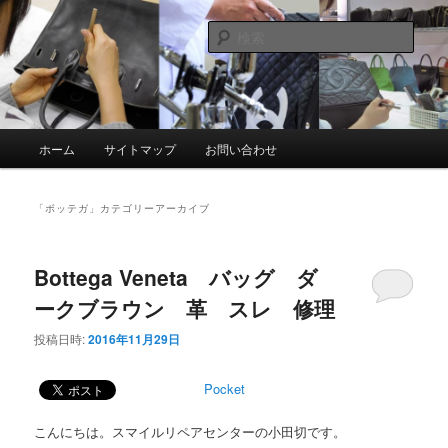
メ
サ
スマイルリペアセンター中の人ブログ
イ
ブ
検
ン
コ
索
コ
ン
革製品リペア専門店 スマイルリペ
ン
テ
アセンター
テ
ン
ン
ツ
メ
ホーム
サイトマップ
お問い合わせ
ツ
へ
イ
へ
移
ン
移
動
メ
「
ボッテガ
」カテゴリーアーカイブ
動
ニ
ュ
ー
Bottega Veneta バッグ ダ
ークブラウン 革 スレ 修理
投稿日時:
2016年11月29日
Pocket
こんにちは。スマイルリペアセンターの小田切です。