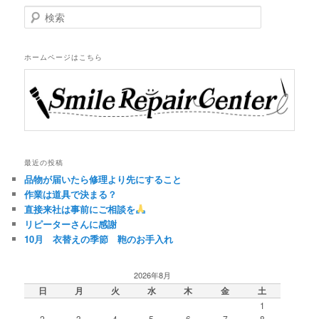
検
索
ホームページはこちら
最近の投稿
品物が届いたら修理より先にすること
作業は道具で決まる？
直接来社は事前にご相談を
リピーターさんに感謝
10月 衣替えの季節 鞄のお手入れ
2026年8月
日
月
火
水
木
金
土
1
2
3
4
5
6
7
8