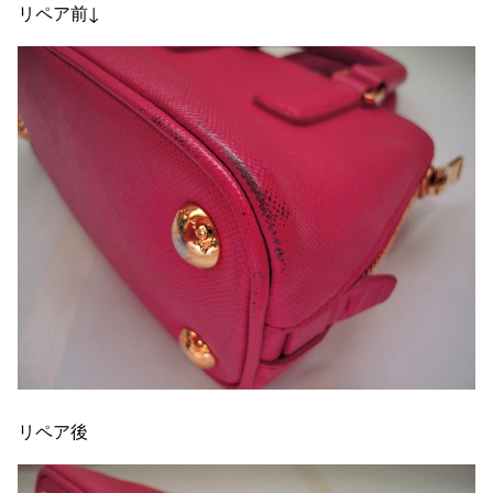
リペア前↓
リペア後