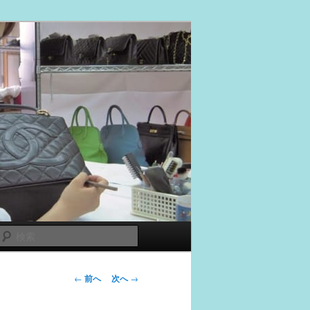
検
索
投
←
前へ
次へ
→
稿