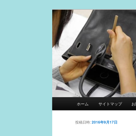
メ
スマイルリペアセンター中の人
イ
ン
革製品リペア
コ
ン
テ
ン
ツ
へ
移
動
メ
ホーム
サイトマップ
お
イ
ン
メ
投稿日時:
2016年9月17日
ニ