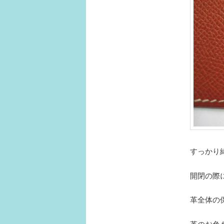
すっかり
開閉の際
革全体の
革のお色