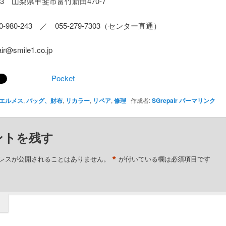
113 山梨県甲斐市富竹新田470-7
20-980-243 ／ 055-279-7303（センター直通）
ir@smile1.co.jp
Pocket
エルメス
,
バッグ、財布
,
リカラー
,
リペア
,
修理
作成者:
SGrepair
パーマリンク
ントを残す
*
レスが公開されることはありません。
が付いている欄は必須項目です