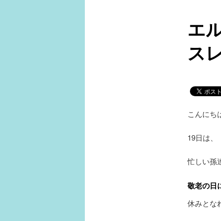
ュ
ー
エ
ス
こんにち
19日は
忙しい孫
敬老の日
休みとな