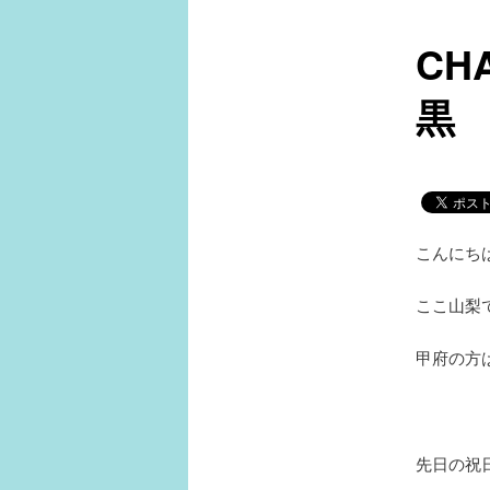
ュ
ー
C
黒
こんにち
ここ山梨
甲府の方
先日の祝