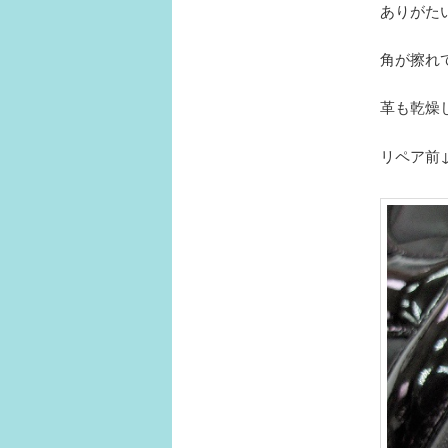
ありがた
角が擦れ
革も乾燥
リペア前