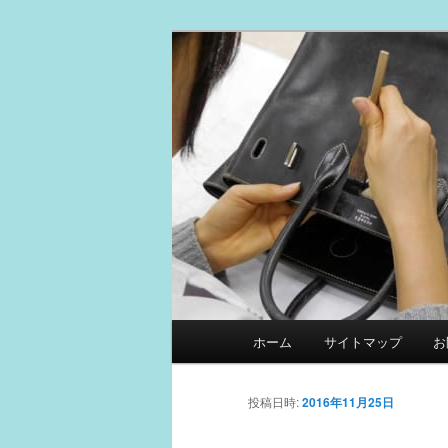
メ
スマイルリペアセンター中の人
イ
ン
革製品リペア
コ
ン
テ
ン
ツ
へ
移
動
メ
ホーム
サイトマップ
お
イ
ン
メ
投稿日時:
2016年11月25日
ニ