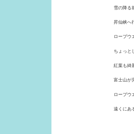
雪の降る前
昇仙峡へ
ロープウ
ちょっと
紅葉も綺
富士山が
ロープウ
遠くにあ