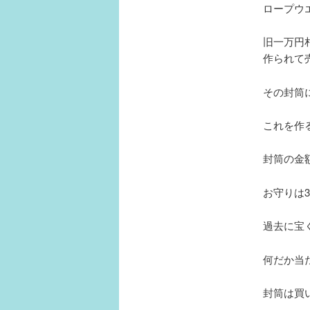
ロープウ
旧一万円
作られて
その封筒
これを作
封筒の金額
お守りは
過去に宝
何だか当
封筒は買い