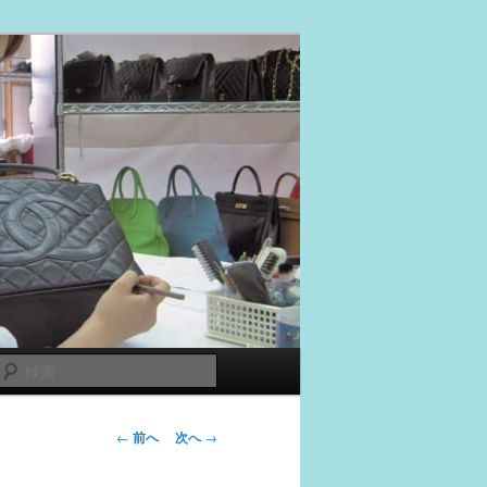
検
索
投
←
前へ
次へ
→
稿