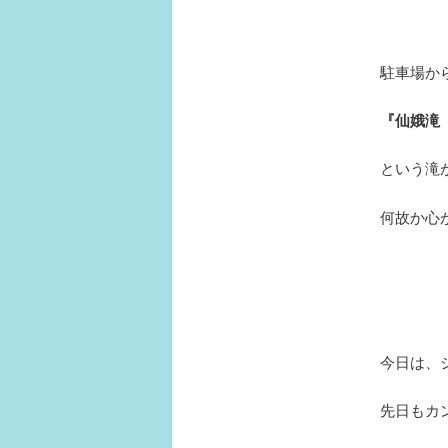
駐車場か
『仙娥滝
という滝
何故か心
今日は、
先日もカ