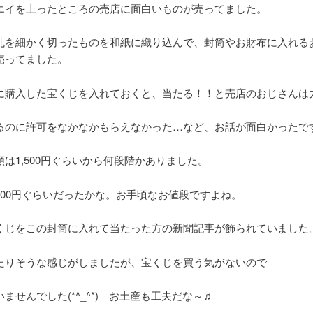
エイを上ったところの売店に面白いものが売ってました。
札を細かく切ったものを和紙に織り込んで、封筒やお財布に入れる
売ってました。
に購入した宝くじを入れておくと、当たる！！と売店のおじさんは
るのに許可をなかなかもらえなかった…など、お話が面白かったで
は1,500円ぐらいから何段階かありました。
300円ぐらいだったかな。お手頃なお値段ですよね。
くじをこの封筒に入れて当たった方の新聞記事が飾られていました
たりそうな感じがしましたが、宝くじを買う気がないので
ませんでした(*^_^*) お土産も工夫だな～♬