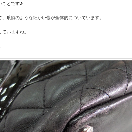
いことです♪
て、爪痕のような細かい傷が全体的についています。
していますね。
↓