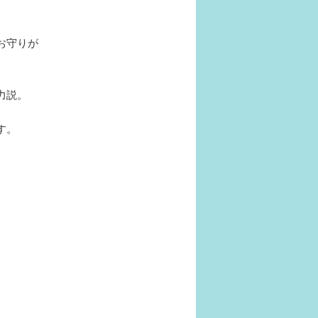
お守りが
力説。
す。
。