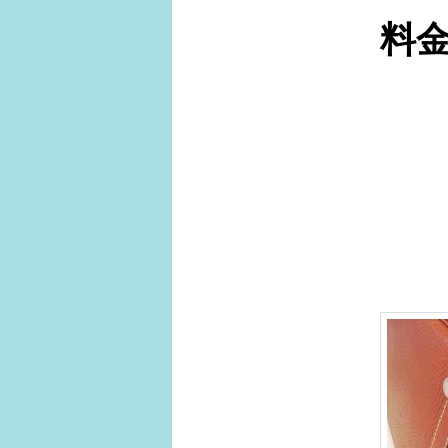
ュ
料
ー