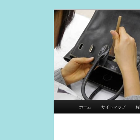
メ
スマイルリペアセンター中の人
イ
ン
革製品リペア
コ
ン
テ
ン
ツ
へ
移
動
メ
ホーム
サイトマップ
お
イ
ン
メ
ニ