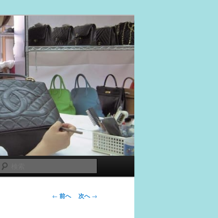
検
索
投
←
前へ
次へ
→
稿