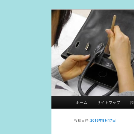
メ
スマイルリペアセンター中の人
イ
ン
革製品リペア
コ
ン
テ
ン
ツ
へ
移
動
メ
ホーム
サイトマップ
お
イ
ン
メ
投稿日時:
2016年8月17日
ニ