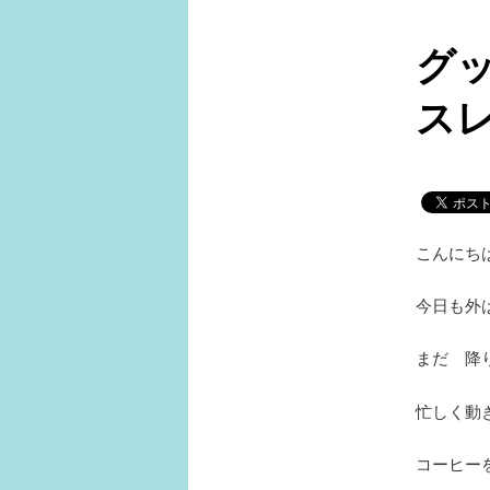
ュ
ー
グ
ス
こんにち
今日も外
まだ 降
忙しく動
コーヒー